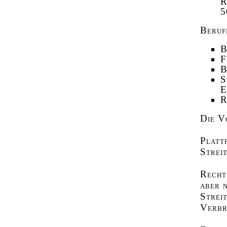
R
5
Beruf
B
F
B
S
E
R
Die V
Platt
Streit
Recht
aber n
Strei
Verbr