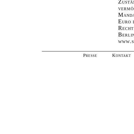
Zustä
vermö
Manda
Euro 
Recht
Berli
www.s
Presse
Kontakt