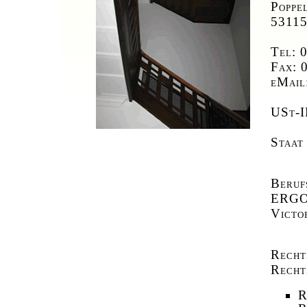
Poppe
53115
Tel: 
Fax: 
eMail
USt-I
Staat
Beruf
ERGO 
Victo
Recht
Recht
R